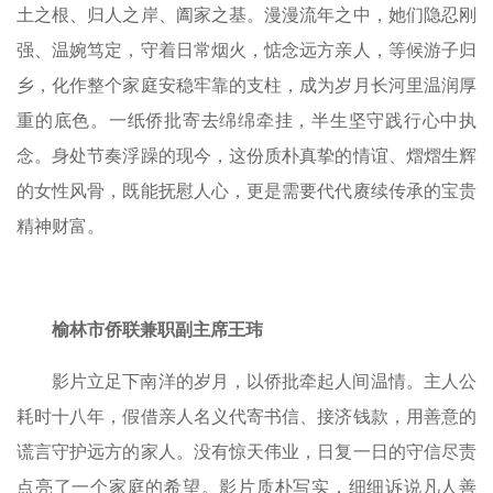
土之根、归人之岸、阖家之基。漫漫流年之中，她们隐忍刚
强、温婉笃定，守着日常烟火，惦念远方亲人，等候游子归
乡，化作整个家庭安稳牢靠的支柱，成为岁月长河里温润厚
重的底色。一纸侨批寄去绵绵牵挂，半生坚守践行心中执
念。身处节奏浮躁的现今，这份质朴真挚的情谊、熠熠生辉
的女性风骨，既能抚慰人心，更是需要代代赓续传承的宝贵
精神财富。
榆林市侨联兼职副主席王玮
影片立足下南洋的岁月，以侨批牵起人间温情。主人公
耗时十八年，假借亲人名义代寄书信、接济钱款，用善意的
谎言守护远方的家人。没有惊天伟业，日复一日的守信尽责
点亮了一个家庭的希望。影片质朴写实，细细诉说凡人善