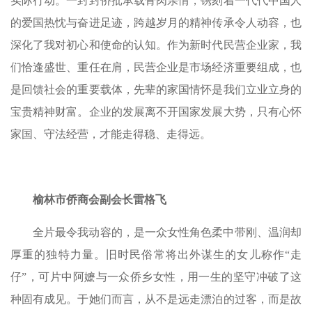
实际行动。一封封侨批承载骨肉亲情，镌刻着一代代中国人
的爱国热忱与奋进足迹，跨越岁月的精神传承令人动容，也
深化了我对初心和使命的认知。作为新时代民营企业家，我
们恰逢盛世、重任在肩，民营企业是市场经济重要组成，也
是回馈社会的重要载体，先辈的家国情怀是我们立业立身的
宝贵精神财富。企业的发展离不开国家发展大势，只有心怀
家国、守法经营，才能走得稳、走得远。
榆林市侨商会副会长雷格飞
全片最令我动容的，是一众女性角色柔中带刚、温润却
厚重的独特力量。旧时民俗常将出外谋生的女儿称作“走
仔”，可片中阿嬷与一众侨乡女性，用一生的坚守冲破了这
种固有成见。于她们而言，从不是远走漂泊的过客，而是故