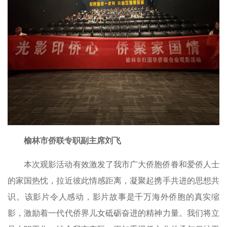
榆林市侨联专职副主席刘飞
本次观影活动有效激发了我市广大侨胞侨眷和爱侨人士
的家国热忱，拉近彼此情感距离，凝聚起携手共进的思想共
识。该影片令人感动，影片故事是千万海外侨胞的真实缩
影，激励着一代代侨界儿女砥砺奋进的精神力量。我们将立