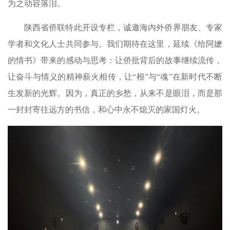
为之动容落泪。
陕西省侨联特此开设专栏，诚邀海内外侨界朋友、专家
学者和文化人士共同参与。我们期待在这里，延续《给阿嬷
的情书》带来的感动与思考：让侨批背后的故事继续流传，
让奋斗与情义的精神薪火相传，让“根”与“魂”在新时代不断
生发新的光辉。因为，真正的乡愁，从来不是眼泪，而是那
一封封寄往远方的书信，和心中永不熄灭的家国灯火。