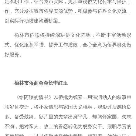
足本职工作，结合我市实际，更加重视侨文化传承与保护工
作，充分发挥我市侨界资源优势，积极参与侨界文化交流，
以实际行动搭建沟通桥梁。
榆林市侨联将持续深耕侨文化阵地，不断丰富活动形
式、优化服务举措、提升工作质效，全心全意为侨界群众做
好服务。
榆林市侨商会会长李红玉
《给阿嬷的情书》以侨批为线索，用温润动人的叙事串
联岁月变迁，将小家情思与家国大义相融，观影过后感悟良
多、备受鼓舞。影片里的先辈出身平凡，却胸怀家国、矢志
不渝，把对亲人、故土的眷恋转化为躬身实干、履职尽责的