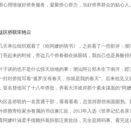
用心用情做好侨务服务，凝聚侨心侨力，当好侨界群众的贴心人
益区侨联宋艳云
几天单位组织观看了《给阿嬷的情书》，之前看了一些影评：潮
灯亮起来的时候，旁边几个侨眷都在抹眼睛，我自己也是鼻酸得
片子讲的也不是什么惊天动地的事：潮汕阿公郑木生下南洋，蹬
一封封侨批写着“暹罗没有春天，你就是我的春天”。后来他见
，冒名替他写了十八年侨批，养着大洋彼岸那个素未谋面的“阿嬷
为区县侨联的一名普通干部，看着看着，总觉得那些画面眼熟。
外侨胞寄给家乡眷属的书信兼汇款，2013年入选《世界记忆名
看阿嬷叶淑柔手指颤抖着拆那泛黄批信，完全是两码事。看完这