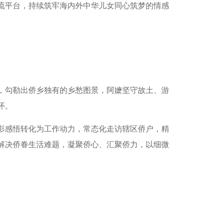
流平台，持续筑牢海内外中华儿女同心筑梦的情感
，勾勒出侨乡独有的乡愁图景，阿嬷坚守故土、游
怀。
影感悟转化为工作动力，常态化走访辖区侨户，精
解决侨眷生活难题，凝聚侨心、汇聚侨力，以细微