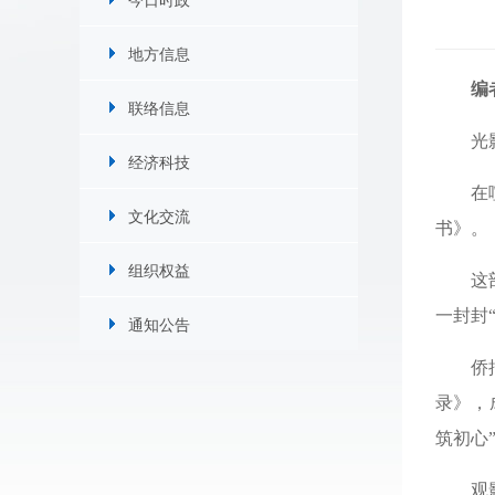
地方信息
编
联络信息
光
经济科技
在
文化交流
书》。
组织权益
这
一封封
通知公告
侨
录》，
筑初心
观