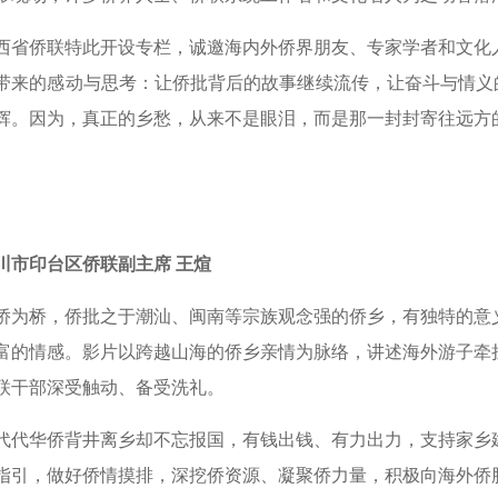
西省侨联特此开设专栏，诚邀海内外侨界朋友、专家学者和文化
带来的感动与思考：让侨批背后的故事继续流传，让奋斗与情义的
辉。因为，真正的乡愁，从来不是眼泪，而是那一封封寄往远方
川市印台区侨联副主席 王煊
侨为桥，侨批之于潮汕、闽南等宗族观念强的侨乡，有独特的意
富的情感。影片以跨越山海的侨乡亲情为脉络，讲述海外游子牵
联干部深受触动、备受洗礼。
代代华侨背井离乡却不忘报国，有钱出钱、有力出力，支持家乡
指引，做好侨情摸排，深挖侨资源、凝聚侨力量，积极向海外侨