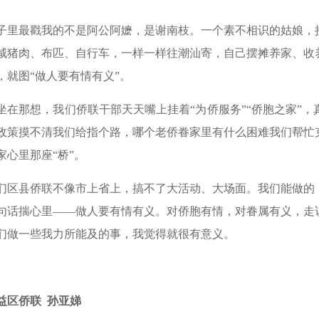
子里最戳我的不是阿公阿嬷，是谢南枝。一个素不相识的姑娘，
咸猪肉、布匹、自行车，一样一样往潮汕寄，自己摆摊养家、收
，就图“做人要有情有义”。
坐在那想，我们侨联干部天天嘴上挂着“为侨服务”“侨胞之家”
政策摸不清我们给指个路，哪个老侨眷家里有什么困难我们帮忙
家心里那座“桥”。
们区县侨联不像市上省上，搞不了大活动、大场面。我们能做的
句话揣心里——做人要有情有义。对侨胞有情，对眷属有义，走
们做一些我力所能及的事，我觉得就很有意义。
益区侨联 孙亚娣