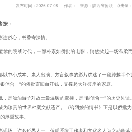
发布时间：2026-07-08 作者： 来源：陕西省侨联 点击量
者按：
影连侨心，书香寄深情。
喧嚣的院线时代，一部朴素如侨批的电影，悄然掀起一场温柔
部以中小成本、素人出演、方言叙事的影片讲述了一段跨越半个
“银信合一”的侨批寄回血汗钱，支撑起大洋彼岸的家庭。
批，是漂泊游子对故土最温暖的牵挂，是“银信合一”的历史见证。
成为珍贵的世界档案文献遗产。《给阿嬷的情书》正是以侨批为
”的厚重故事。
影现场，许多侨界人士、侨联系统工作者和文化名人为之动容落