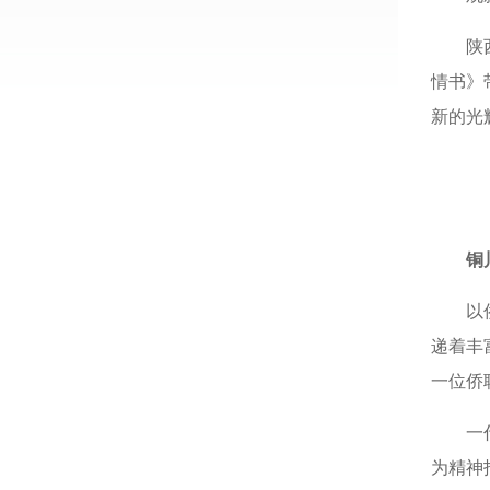
陕
情书》
新的光
铜
以
递着丰
一位侨
一
为精神