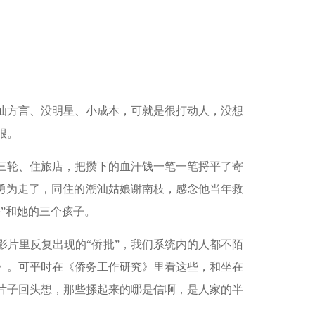
。
汕方言、没明星、小成本，可就是很打动人，没想
很。
三轮、住旅店，把攒下的血汗钱一笔一笔捋平了寄
义勇为走了，同住的潮汕姑娘谢南枝，感念他当年救
”和她的三个孩子。
影片里反复出现的“侨批”，我们系统内的人都不陌
录》。可平时在《侨务工作研究》里看这些，和坐在
片子回头想，那些摞起来的哪是信啊，是人家的半