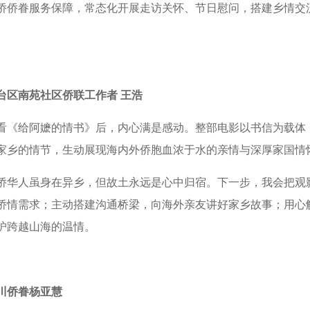
侨侨眷服务保障，常态化开展走访关怀、节日慰问，搭建乡情交
台区南苑社区侨联工作者 王浩
看《给阿嬷的情书》后，内心满是感动。整部电影以书信为载体
家乡的情节，生动展现海内外侨胞血浓于水的亲情与深厚家国情
侨华人虽身在异乡，但故土永远是心中归宿。下一步，我会把观
侨情需求；主动搭建沟通桥梁，向海外亲友讲好家乡故事；用心
护跨越山海的温情。
川侨眷杨亚慧