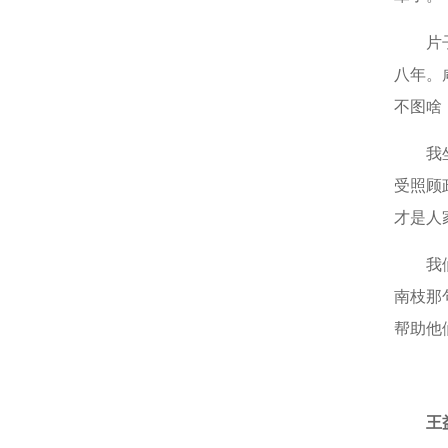
片
八年。
不图啥
我
受照顾
才是人
我
南枝那
帮助他
王