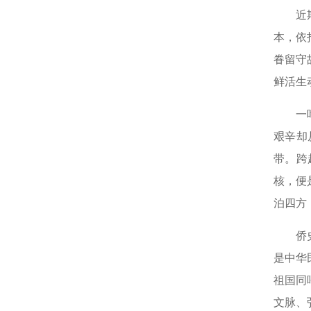
近
本，依
眷留守
鲜活生
一
艰辛却
带。跨
核，便
泊四方
侨
是中华
祖国同
文脉、