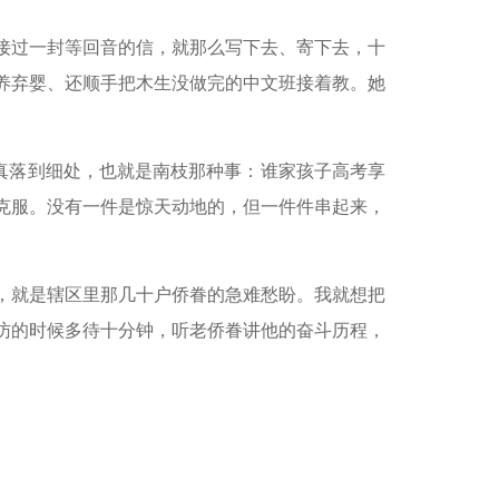
接过一封等回音的信，就那么写下去、寄下去，十
养弃婴、还顺手把木生没做完的中文班接着教。她
，真落到细处，也就是南枝那种事：谁家孩子高考享
克服。没有一件是惊天动地的，但一件件串起来，
，就是辖区里那几十户侨眷的急难愁盼。我就想把
访的时候多待十分钟，听老侨眷讲他的奋斗历程，