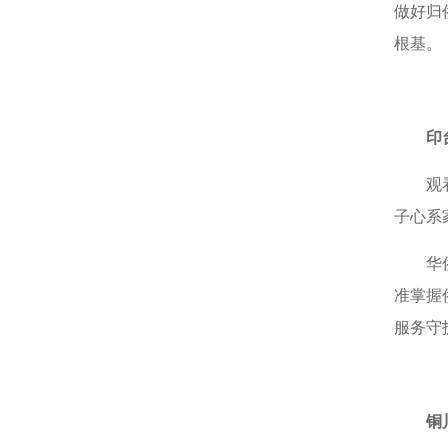
做好归
根基。
印
观
子心系
华
准掌握
服务守
铜