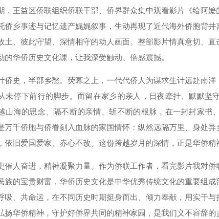
期，王益区侨联组织侨联干部、侨界群众集中观看影片《给阿嬷
托侨乡事迹与记忆遗产娓娓叙事，生动再现了近代海外侨胞背井
故土、彼此守望、深情相守的动人画面。整部影片情真意切、直
动的华侨历史文化课，让我深受触动、倍感震撼。
叶侨史，半部乡愁。荧幕之上，一代代侨人为谋求生计远赴南洋
从未停下前行的脚步。而留在家乡的亲人，日夜牵挂、默默坚
越山海的思念、隔不断的亲情、斩不断的根脉，在一封封家书
是万千侨胞与侨眷刻入血脉的家国情怀：纵然远隔万里、身处异
，依旧爱国爱家、赤心不改。这份跨越岁月的深情，正是华侨精
史催人奋进，精神凝聚力量。作为侨联工作者，看完影片我对侨
民族的宝贵财富，华侨历史文化是中华优秀传统文化的重要组成
呼吸、共命运，在不同历史时期挺身而出、倾力奉献，用实干与
弘扬华侨精神，守护好侨界共同的精神家园，是我们义不容辞的