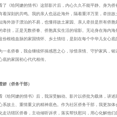
看了《给阿嬷的情书》这部影片后，内心久久不能平静。身为侨
有着深刻的共鸣。我的亲人也远赴海外，隔着重洋万里，牵挂故
知海外游子漂泊的不易，也懂得故土家园、亲人牵挂是所有侨胞
的牵挂，正是无数侨眷、侨胞真实生活的缩影。无论身在海内海
这份根植血脉的家国情怀、乡土情结，是刻在每个中华儿女心底
为一名侨眷，我会继续怀揣感恩之心，珍惜亲情、守护家风，铭
心底的家国初心代代相传。
雪娇（侨务干部）
看《给阿嬷的情书》后，我深受触动。影片以侨批为载体，讲述
心系故土、重情重义的精神底色。作为社区侨务干部，我更加体
化走访辖区侨眷，主动倾听诉求，落实帮扶慰问，用心化解他们