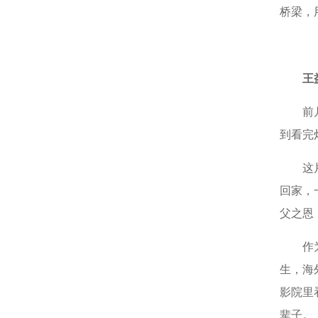
桥梁，
王
前
到看完
这
回家，
父之恩
作
生，海
影院里
辈子。