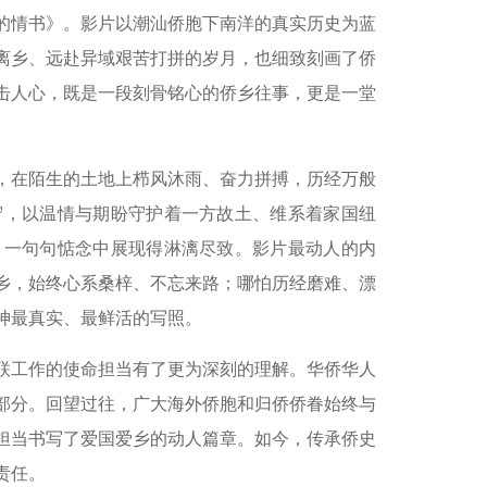
的情书》。影片以潮汕侨胞下南洋的真实历史为蓝
离乡、远赴异域艰苦打拼的岁月，也细致刻画了侨
击人心，既是一段刻骨铭心的侨乡往事，更是一堂
，在陌生的土地上栉风沐雨、奋力拼搏，历经万般
守，以温情与期盼守护着一方故土、维系着家国纽
、一句句惦念中展现得淋漓尽致。影片最动人的内
乡，始终心系桑梓、不忘来路；哪怕历经磨难、漂
神最真实、最鲜活的写照。
联工作的使命担当有了更为深刻的理解。华侨华人
部分。回望过往，广大海外侨胞和归侨侨眷始终与
担当书写了爱国爱乡的动人篇章。如今，传承侨史
责任。