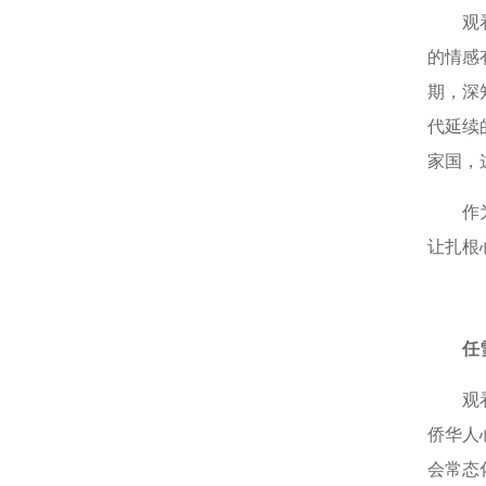
观
的情感
期，深
代延续
家国，
作
让扎根
任
观
侨华人
会常态