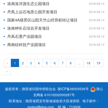
洛南洛河源生态公园项目
2018-08-13
丹凤上运石地质公园开发项目
2018-08-13
国家4A级景区山阳天竺山经营权转让项目
2018-08-13
洛南钾长石综合开发项目
2018-08-13
丹凤石墨产业园项目
2018-08-13
商南硅科技产业园项目
2018-08-13
‹
1
2
3
4
5
6
7
8
...
18
19
›
版权所有：陕西省归国华侨联合会
陕ICP备06003536号
陕公
安网备 61010202000287号
联系地址：陕西省西安市新城省政府大院省侨联 电子邮件：
sxqlyx@sina.com 邮 编：710006