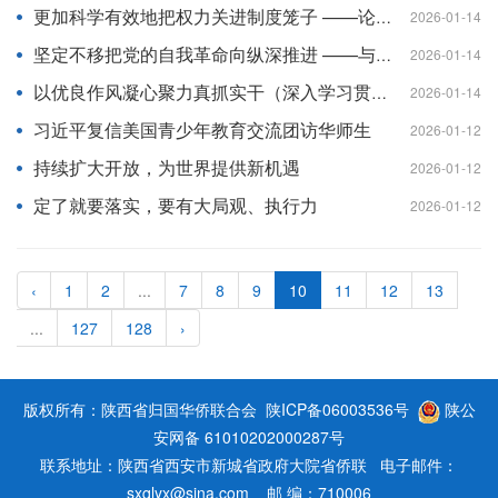
更加科学有效地把权力关进制度笼子 ——论学习贯彻习近平总书记二十届中央纪委五次全会重要讲话精神
2026-01-14
坚定不移把党的自我革命向纵深推进 ——与会同志谈学习贯彻习近平总书记二十届中央纪委五次全会重要讲话精神
2026-01-14
以优良作风凝心聚力真抓实干（深入学习贯彻习近平新时代中国特色社会主义思想）
2026-01-14
习近平复信美国青少年教育交流团访华师生
2026-01-12
持续扩大开放，为世界提供新机遇
2026-01-12
定了就要落实，要有大局观、执行力
2026-01-12
‹
1
2
...
7
8
9
10
11
12
13
...
127
128
›
版权所有：陕西省归国华侨联合会
陕ICP备06003536号
陕公
安网备 61010202000287号
联系地址：陕西省西安市新城省政府大院省侨联 电子邮件：
sxqlyx@sina.com 邮 编：710006