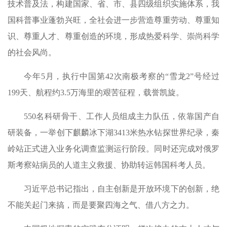
技术普及法，构建国家、省、市、县四级组织实施体系，我
国科普事业蓬勃兴旺，全社会进一步营造尊重劳动、尊重知
识、尊重人才、尊重创造的环境，形成热爱科学、崇尚科学
的社会风尚。
今年5月，执行中国第42次南极考察的“雪龙2”号经过
199天、航程约3.5万海里的艰苦征程，载誉凯旋。
550名科研骨干、工作人员组成主力队伍，依靠国产自
研装备，一举创下麒麟冰下湖3413米热水钻探世界纪录，秦
岭站正式进入业务化调查监测运行阶段。同时还完成对俄罗
斯考察站病员的人道主义救援、协助转运韩国科考人员。
习近平总书记指出，自主创新是开放环境下的创新，绝
不能关起门来搞，而是要聚四海之气、借八方之力。