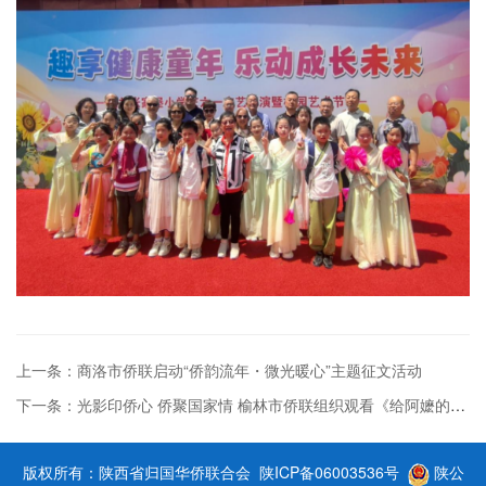
上一条：商洛市侨联启动“侨韵流年・微光暖心”主题征文活动
下一条：光影印侨心 侨聚国家情 榆林市侨联组织观看《给阿嬷的情书》
版权所有：陕西省归国华侨联合会
陕ICP备06003536号
陕公