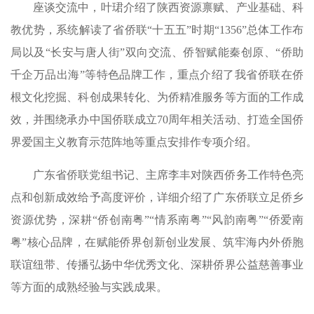
座谈交流中，叶珺介绍了陕西资源禀赋、产业基础、科
教优势，系统解读了省侨联“十五五”时期“1356”总体工作布
局以及“长安与唐人街”双向交流、侨智赋能秦创原、“侨助
千企万品出海”等特色品牌工作，重点介绍了我省侨联在侨
根文化挖掘、科创成果转化、为侨精准服务等方面的工作成
效，并围绕承办中国侨联成立70周年相关活动、打造全国侨
界爱国主义教育示范阵地等重点安排作专项介绍。
广东省侨联党组书记、主席李丰对陕西侨务工作特色亮
点和创新成效给予高度评价，详细介绍了广东侨联立足侨乡
资源优势，深耕“侨创南粤”“情系南粤”“风韵南粤”“侨爱南
粤”核心品牌，在赋能侨界创新创业发展、筑牢海内外侨胞
联谊纽带、传播弘扬中华优秀文化、深耕侨界公益慈善事业
等方面的成熟经验与实践成果。