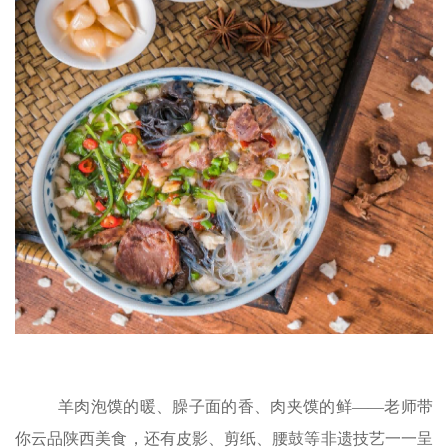
羊肉泡馍的暖、臊子面的香、肉夹馍的鲜——老师带
你云品陕西美食，还有皮影、剪纸、腰鼓等非遗技艺一一呈