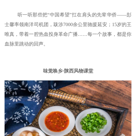
听一听那些把“中国希望”扛在肩头的先辈华侨——彭
士馨率领南洋司机团，跋涉7000余公里驰援延安；15岁的王
唯真，带着一腔热血投身革命广播……每一个故事，都是你
血脉里跳动的回声。
味觉唤乡·陕西风物课堂