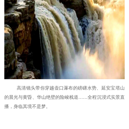
高清镜头带你穿越壶口瀑布的磅礴水势、延安宝塔山
的晨光与黄昏、华山绝壁的险峻栈道……全程沉浸式实景直
播，身临其境不是梦。