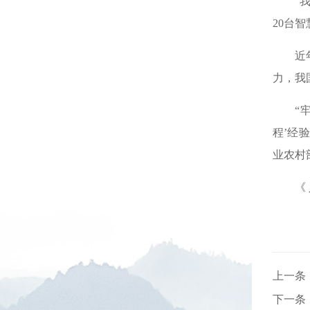
“
20台
近
力，我
“
程’经
业农村
《 
上一条
下一条