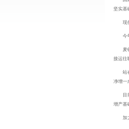
坚实基
现
今
麦
接运往
站
净增一
目
增产基
加