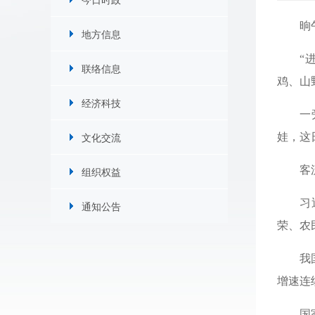
晌
地方信息
“
联络信息
鸡、山
经济科技
一
文化交流
娃，这
客
组织权益
习
通知公告
荣、农
我
增速连
国