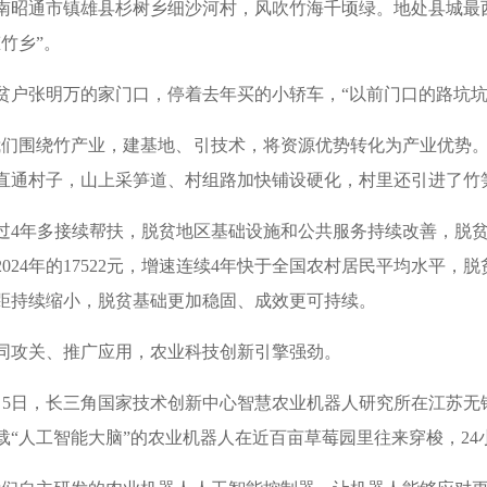
南昭通市镇雄县杉树乡细沙河村，风吹竹海千顷绿。地处县城最
态竹乡”。
贫户张明万的家门口，停着去年买的小轿车，“以前门口的路坑坑
我们围绕竹产业，建基地、引技术，将资源优势转化为产业优势。”
直通村子，山上采笋道、村组路加快铺设硬化，村里还引进了竹
过4年多接续帮扶，脱贫地区基础设施和公共服务持续改善，脱贫地区
2024年的17522元，增速连续4年快于全国农村居民平均水平
距持续缩小，脱贫基础更加稳固、成效更可持续。
同攻关、推广应用，农业科技创新引擎强劲。
月5日，长三角国家技术创新中心智慧农业机器人研究所在江苏
载“人工智能大脑”的农业机器人在近百亩草莓园里往来穿梭，2