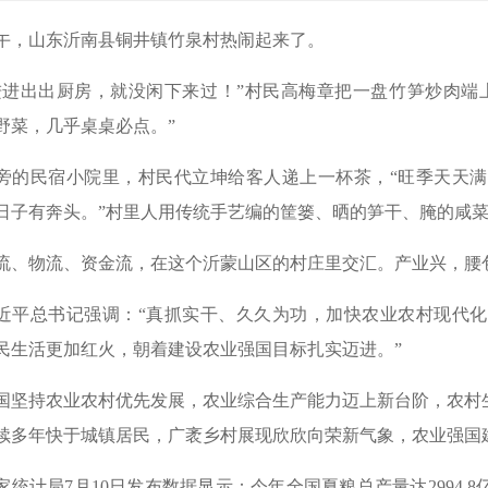
午，山东沂南县铜井镇竹泉村热闹起来了。
进进出出厨房，就没闲下来过！”村民高梅章把一盘竹笋炒肉端
野菜，几乎桌桌必点。”
旁的民宿小院里，村民代立坤给客人递上一杯茶，“旺季天天
日子有奔头。”村里人用传统手艺编的筐篓、晒的笋干、腌的咸菜
流、物流、资金流，在这个沂蒙山区的村庄里交汇。产业兴，腰
近平总书记强调：“真抓实干、久久为功，加快农业农村现代
民生活更加红火，朝着建设农业强国目标扎实迈进。”
国坚持农业农村优先发展，农业综合生产能力迈上新台阶，农村
续多年快于城镇居民，广袤乡村展现欣欣向荣新气象，农业强国
家统计局7月10日发布数据显示：今年全国夏粮总产量达2994