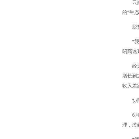
云
的“生
脱
“
昭高速
经
增长到
收入差
协
6
理，装