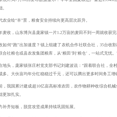
础。
代农业绘“丰”景，粮食安全持续向更高层次跃升。
年麦收，山东博兴县庞家镇一片1.2万亩的麦田不到一周就收获完
收如何“跑”出加速度？镇上组建了农机合作社联合社，35台收
联合社粮仓或县农发集团粮库，从‘粮田’到‘粮仓’，一站式无忧。
在地头，庞家镇张庄村党支部书记刘建波说：“跟着联合社，全村
成多。大伙亩均年分红稳稳过千元，还可以腾出更多时间务工增
前，我国累计建成超10亿亩高标准农田，农作物耕种收综合机械
础更加扎实。
力补齐短板，脱贫攻坚成果持续巩固拓展。