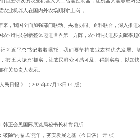
我们自主研发的农业机器人人工智能控制器，让机器人能够应对
智慧农业机器人在国内外农场顺利“上岗”。
年来，我国全面加强部门联动、央地协同、企科联合，深入推进
国农业科技创新整体迈进世界第一方阵，农业科技进步贡献率超6
牢记习近平总书记殷殷嘱托，我们要坚持农业农村优先发展、
验，把‘五大振兴’抓实，让农民群众可感可及、得到实惠，以加
部有关负责人表示。
人民日报 》（ 2025年07月13日 01 版）
：韩正会见国际展览局秘书长科肯切斯
：破除“内卷式”竞争，夯实发展之基（今日谈） 亓 桢