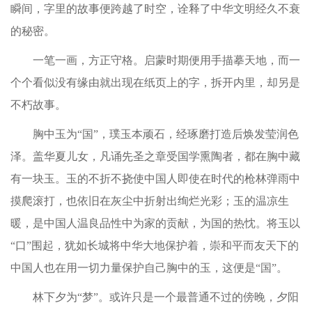
瞬间，字里的故事便跨越了时空，诠释了中华文明经久不衰
的秘密。
一笔一画，方正守格。启蒙时期便用手描摹天地，而一
个个看似没有缘由就出现在纸页上的字，拆开内里，却另是
不朽故事。
胸中玉为“国”，璞玉本顽石，经琢磨打造后焕发莹润色
泽。盖华夏儿女，凡诵先圣之章受国学熏陶者，都在胸中藏
有一块玉。玉的不折不挠使中国人即使在时代的枪林弹雨中
摸爬滚打，也依旧在灰尘中折射出绚烂光彩；玉的温凉生
暖，是中国人温良品性中为家的贡献，为国的热忱。将玉以
“口”围起，犹如长城将中华大地保护着，崇和平而友天下的
中国人也在用一切力量保护自己胸中的玉，这便是“国”。
林下夕为“梦”。或许只是一个最普通不过的傍晚，夕阳