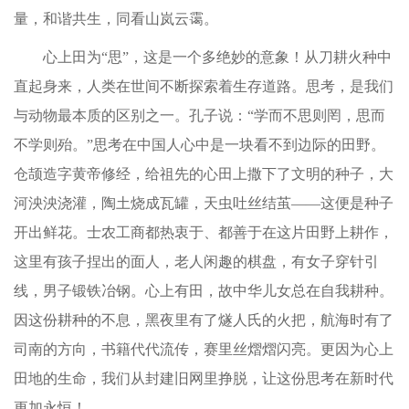
量，和谐共生，同看山岚云霭。
心上田为“思”，这是一个多绝妙的意象！从刀耕火种中
直起身来，人类在世间不断探索着生存道路。思考，是我们
与动物最本质的区别之一。孔子说：“学而不思则罔，思而
不学则殆。”思考在中国人心中是一块看不到边际的田野。
仓颉造字黄帝修经，给祖先的心田上撒下了文明的种子，大
河泱泱浇灌，陶土烧成瓦罐，天虫吐丝结茧——这便是种子
开出鲜花。士农工商都热衷于、都善于在这片田野上耕作，
这里有孩子捏出的面人，老人闲趣的棋盘，有女子穿针引
线，男子锻铁冶钢。心上有田，故中华儿女总在自我耕种。
因这份耕种的不息，黑夜里有了燧人氏的火把，航海时有了
司南的方向，书籍代代流传，赛里丝熠熠闪亮。更因为心上
田地的生命，我们从封建旧网里挣脱，让这份思考在新时代
更加永恒！