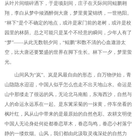
从叶片间细碎洒下，于是顷刻间，庄子在天际间同鲲鹏翱
翔，李白从梦中倾酒醉倒大唐，梦里黄粱锦绣，一世艳阳。
“林下”是个不确定的地点，或许是家门前的老树，或许是校
园里的林荫。总之可能只是某个不经意的瞬间，少年人有了
“梦”——从此无数朝夕间，“鲲鹏”和数不清的心血遨游太
空，比大唐还要繁盛的世界在脚下生长。林下一夕，梦里萤
光。
山间风为“岚”。岚是风最自由的形态，自万物伊始，青
山隐隐水迢迢，中国人似乎怎么也走不出天地山水。命运是
山中那缕走了很远的风，无论北马南船，东海西沙，自然与
人的命运永远系在一起。是东篱采菊的一抹黄，停车坐看的
枫叶红，风从山中带来的是最原始的自然色彩。农耕文明使
中国人无论身处何处都眷恋草木，眷恋鸟鸣，眷恋小村落宁
静的一缕炊烟。山风，我们都由此汲取灵魂深处的自然力