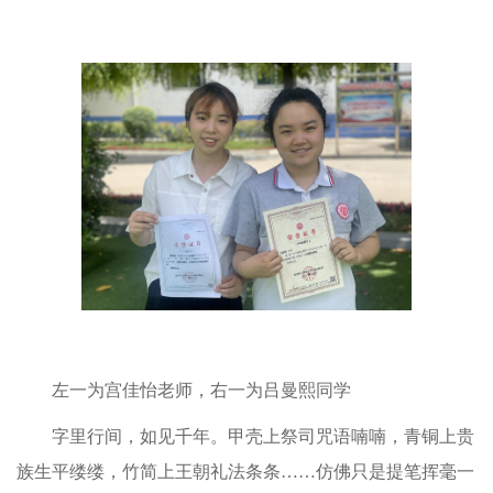
左一为宫佳怡老师，右一为吕曼熙同学
字里行间，如见千年。甲壳上祭司咒语喃喃，青铜上贵
族生平缕缕，竹简上王朝礼法条条……仿佛只是提笔挥毫一