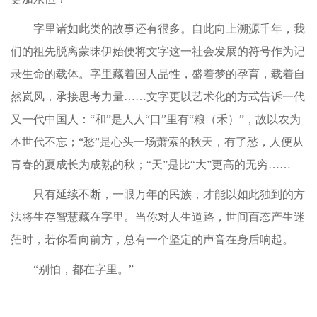
字里诸如此类的故事还有很多。自此向上溯源千年，我
们的祖先脱离蒙昧伊始便将文字这一社会发展的符号作为记
录生命的载体。字里藏着国人品性，盛着梦的孕育，载着自
然岚风，承接思考力量……文字更以艺术化的方式告诉一代
又一代中国人：“和”是人人“口”里有“粮（禾）”，故以农为
本世代不忘；“愁”是心头一场萧索的秋天，有了愁，人便从
青春的夏成长为成熟的秋；“天”是比“大”更高的无穷……
只有延续不断，一眼万年的民族，才能以如此独到的方
法将生存智慧藏在字里。当你对人生道路，世间百态产生迷
茫时，若你看向前方，总有一个坚定的声音在身后响起。
“别怕，都在字里。”