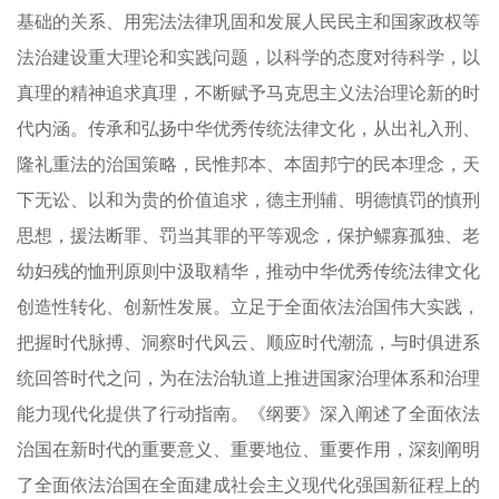
基础的关系、用宪法法律巩固和发展人民民主和国家政权等
法治建设重大理论和实践问题，以科学的态度对待科学，以
真理的精神追求真理，不断赋予马克思主义法治理论新的时
代内涵。传承和弘扬中华优秀传统法律文化，从出礼入刑、
隆礼重法的治国策略，民惟邦本、本固邦宁的民本理念，天
下无讼、以和为贵的价值追求，德主刑辅、明德慎罚的慎刑
思想，援法断罪、罚当其罪的平等观念，保护鳏寡孤独、老
幼妇残的恤刑原则中汲取精华，推动中华优秀传统法律文化
创造性转化、创新性发展。立足于全面依法治国伟大实践，
把握时代脉搏、洞察时代风云、顺应时代潮流，与时俱进系
统回答时代之问，为在法治轨道上推进国家治理体系和治理
能力现代化提供了行动指南。《纲要》深入阐述了全面依法
治国在新时代的重要意义、重要地位、重要作用，深刻阐明
了全面依法治国在全面建成社会主义现代化强国新征程上的