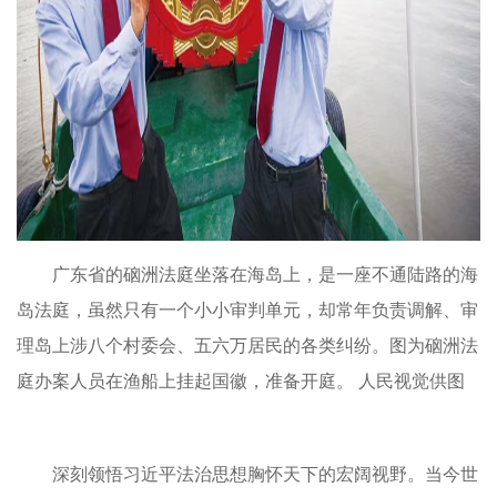
广东省的硇洲法庭坐落在海岛上，是一座不通陆路的海
岛法庭，虽然只有一个小小审判单元，却常年负责调解、审
理岛上涉八个村委会、五六万居民的各类纠纷。图为硇洲法
庭办案人员在渔船上挂起国徽，准备开庭。 人民视觉供图
深刻领悟习近平法治思想胸怀天下的宏阔视野。当今世