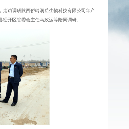
园，走访调研陕西侨岭润岳生物科技有限公司年产
荔县经开区管委会主任马政运等陪同调研。