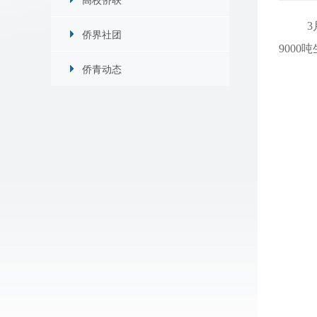
侨界社团
900
侨青动态