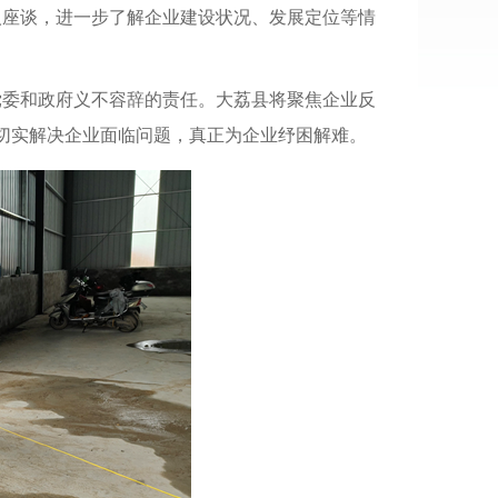
人座谈，进一步了解企业
建设状况、发展定位
等情
党委和政府义不容辞的责任。
大荔县将
聚焦企业反
切实解决企业面临问题，
真正为企业
纾困解难
。