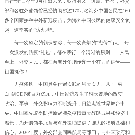
苗行动”自今年3月推出以来，取得的又一进展。迄今，外交
部和各驻外使领馆已经协助超过170万名海外中国公民在160
多个国家接种中外新冠疫苗，为海外中国公民的健康安全筑
起一道坚实的“防火墙”。
每一次坚定的领保交涉，每一次高燃的“撤侨”行动，每
一次派发的防疫“礼包”，都在践行一个清晰的原则——人民
至上、外交为民，都在向海外侨胞传递一个有力的信号——
祖国挺你！
力挺侨胞，中国具备付诸实践的强大实力。从“一穷二
白”到GDP破百万亿元，中国经济发生了翻天覆地的改变，
政治、军事、外交影响力不断提升，日益走近世界舞台中
央。中国率先取得防控新冠肺炎疫情重大战略成果和经济正
增长，为开展领事服务与对外援助提供了强大的物质基础和
信心。2020年度，外交部会同民航局等部门，与外国政府和