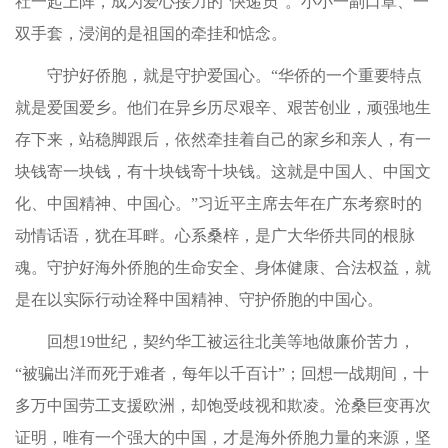
社一起上阵，成为爱心接力的“快递员”。小小一副口罩、一
双手套，浸润的是祖国的牵挂和惦念。
守护好侨胞，就是守护爱国心。“华侨的一个重要特点
就是爱国爱乡。他们在异乡历尽艰辛、艰苦创业，顽强地生
存下来，站稳脚跟后，依然牵挂着自己的家乡和亲人，有一
块钱寄一块钱，有十块钱寄十块钱。这就是中国人、中国文
化、中国精神、中国心。”习近平主席去年在广东考察时的
动情话语，犹在耳畔。心系桑梓，是广大华侨共同的根脉
魂。守护好海外侨胞的生命安全、身体健康、合法权益，就
是在以实际行动诠释中国精神、守护侨胞的中国心。
回想19世纪，契约华工被运往北美等地做廉价苦力，
“被骗出洋而死于难者，每年以千百计”；回想一战期间，十
多万中国劳工支援欧洲，却饱受歧视和欺凌。沧桑巨变再次
证明，唯有一个强大的中国，才是海外侨胞力量的来源，坚