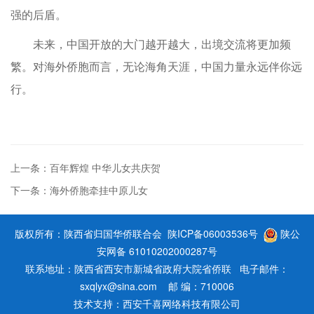
强的后盾。
未来，中国开放的大门越开越大，出境交流将更加频
繁。对海外侨胞而言，无论海角天涯，中国力量永远伴你远
行。
上一条：百年辉煌 中华儿女共庆贺
下一条：海外侨胞牵挂中原儿女
版权所有：陕西省归国华侨联合会
陕ICP备06003536号
陕公
安网备 61010202000287号
联系地址：陕西省西安市新城省政府大院省侨联 电子邮件：
sxqlyx@sina.com 邮 编：710006
技术支持：
西安千喜网络科技有限公司