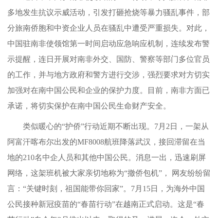
多地发生抗议示威活动，引发打砸抢烧等暴力骚乱事件，部
分旅南侨胞和中资企业人员在骚乱中遭受严重损失。对此，
中国驻南非使领馆第一时间启动应急响应机制，连续发布警
示提醒，连日开展对南非外交、国防、警察等部门多位官员
的工作，并与地方政府和警方进行交涉，强烈要求对方切实
加强对在南中国公民和企业的保护力度。目前，南非方面已
承诺，将切实保护在南中国公民生命财产安全。
类似暖心的“护侨”行动近期不断出现。7月2日，一架从
阿富汗喀布尔出发的MF8008航班降落武汉，接回滞留在当
地的210名中企人员和其他中国公民。消息一出，迅速刷屏
网络，这架班机被大家亲切地称为“撤侨包机”， 网友纷纷留
言：“关键时刻，祖国能带你回家”。7月15日，为海外中国
公民接种新冠疫苗的“春苗行动”在越南正式启动。这是“春