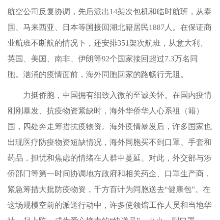
航空公司反复协调，先后派出14架次包机和临时航班，从泰
国、马来西亚、日本等国接回湖北籍居民1887人。在保证商
业航班不断航的情况下，还安排351架次航班，从意大利、
英国、美国、南非、伊朗等92个国家接回超过7.3万名同
胞。汹涌的疫情面前，海外同胞回家的路畅行无阻。
力挺侨胞，中国拥有细致入微的至诚关怀。在国内疫情
刚刚暴发、抗疫物资紧缺时，海外华侨华人心系祖（籍）
国，四处奔走筹措抗疫物资。海外疫情暴发后，许多国家也
出现医疗防疫物资短缺情况，海外同胞买不到口罩、手套和
药品，担忧和焦虑的情绪在人群中蔓延。对此，外交部与涉
侨部门等第一时间协调地方政府和相关药企、口罩生产商，
紧急筹措大批防疫物资，千方百计为同胞送去“健康包”。在
这场规模空前的派送行动中，许多使领馆工作人员和当地华